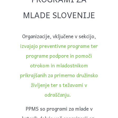
Kupi vinjeto za Škodo Kodiak
MLADE SLOVENIJE
26. oktober 2031
Kupi vinjeto Reno Master LJKJ903
14. avgust 2032
Organizacije, vključene v sekcijo,
Kupi vinjeto za Škodo Kodiak
izvajajo preventivne programe ter
26. oktober 2032
programe podpore in pomoči
Kupi vinjeto Reno Master LJKJ903
otrokom in mladostnikom
14. avgust 2033
Kupi vinjeto za Škodo Kodiak
prikrajšanih za primerno družinsko
26. oktober 2033
življenje ter s težavami v
Kupi vinjeto Reno Master LJKJ903
odraščanju.
14. avgust 2034
Kupi vinjeto za Škodo Kodiak
PPMS so programi za mlade v
26. oktober 2034