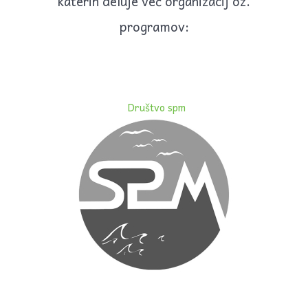
katerih deluje več organizacij oz.
Kupi vinjeto Reno Master LJKJ903
programov:
14. avgust 2035
Kupi vinjeto za Škodo Kodiak
26. oktober 2035
Kupi vinjeto Reno Master LJKJ903
Društvo spm