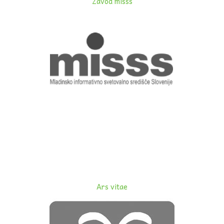
Zavod misss
Ars vitae