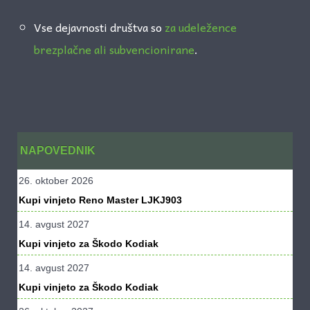
Vse dejavnosti društva so
za udeležence
brezplačne ali subvencionirane
.
NAPOVEDNIK
26. oktober 2026
Kupi vinjeto Reno Master LJKJ903
14. avgust 2027
Kupi vinjeto za Škodo Kodiak
14. avgust 2027
Kupi vinjeto za Škodo Kodiak