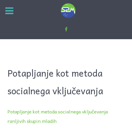
Potapljanje kot metoda
socialnega vključevanja
Potapljanje kot metoda socialnega vključevanja
ranljivih skupin mladih