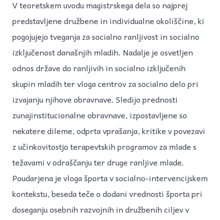
V teoretskem uvodu magistrskega dela so najprej
predstavljene družbene in individualne okoliščine, ki
pogojujejo tveganja za socialno ranljivost in socialno
izključenost današnjih mladih. Nadalje je osvetljen
odnos države do ranljivih in socialno izključenih
skupin mladih ter vloga centrov za socialno delo pri
izvajanju njihove obravnave. Sledijo prednosti
zunajinstitucionalne obravnave, izpostavljene so
nekatere dileme, odprta vprašanja, kritike v povezavi
z učinkovitostjo terapevtskih programov za mlade s
težavami v odraščanju ter druge ranljive mlade.
Poudarjena je vloga športa v socialno-intervencijskem
kontekstu, beseda teče o dodani vrednosti športa pri
doseganju osebnih razvojnih in družbenih ciljev v