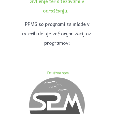
življenje ter s težavami v
Kupi vinjeto Reno Master LJKJ903
odraščanju.
14. avgust 2034
Kupi vinjeto za Škodo Kodiak
PPMS so programi za mlade v
26. oktober 2034
katerih deluje več organizacij oz.
Kupi vinjeto Reno Master LJKJ903
programov:
14. avgust 2035
Kupi vinjeto za Škodo Kodiak
26. oktober 2035
Kupi vinjeto Reno Master LJKJ903
Društvo spm