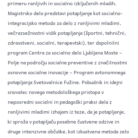
primeru ranljivih in socialno izključenih mladih.
Magistrsko delo predstavi potapljanje kot socialno-
integracijsko metodo za delo z ranljivimi mladimi,
večrazsežnostni vidik potapljanja (športni, tehnični,
zdravstveni, socialni, terapevtski), ter dopolnilni
program Centra za socialno delo Ljubljana Moste –
Polje na področju socialne preventive z značilnostmi
osnovne socialne inovacije – Program avtonomnega
potapljanja Svetovalnice Fužine. Pobudnik in idejni
snovalec novega metodološkega pristopa v
neposredni socialni in pedagoški praksi dela z
ranljivimi mladimi izhajam iz teze, da je potapljanje,
ki sproža v potapljaču posebne čustvene odzive in
druge intenzivne občutke, kot izkustvena metoda zelo